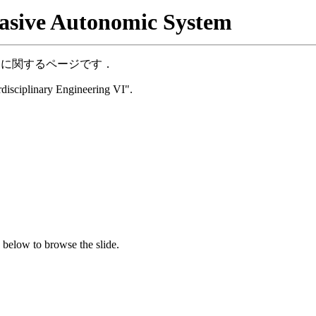
e Autonomic System
」に関するページです．
rdisciplinary Engineering VI".
 below to browse the slide.