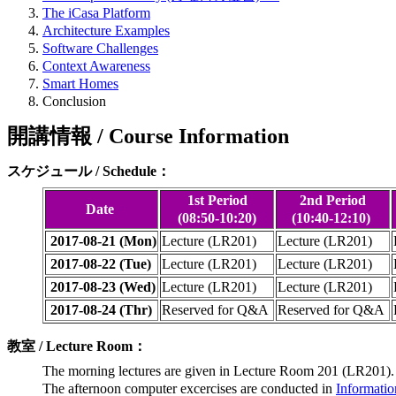
The iCasa Platform
Architecture Examples
Software Challenges
Context Awareness
Smart Homes
Conclusion
開講情報 / Course Information
スケジュール / Schedule：
1st Period
2nd Period
Date
(08:50-10:20)
(10:40-12:10)
2017-08-21 (Mon)
Lecture (LR201)
Lecture (LR201)
2017-08-22 (Tue)
Lecture (LR201)
Lecture (LR201)
2017-08-23 (Wed)
Lecture (LR201)
Lecture (LR201)
2017-08-24 (Thr)
Reserved for Q&A
Reserved for Q&A
教室 / Lecture Room：
The morning lectures are given in Lecture Room 201 (LR201).
The afternoon computer excercises are conducted in
Informati