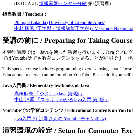
(ISTC-A #1,
情報基盤センター分館
第1演習室)
担当教員 / Teachers：
Philippe Lalanda (University of Grenoble Alpes)
中村 匡秀 (工学部・情報知能工学科) / Masahide Nakamura (Depar
受講の前に / Preparing for Taking Course
本特別講義では，Javaを使った演習を行います．Javaで
ではYoutube等でも教育コンテンツを見ることが可能です
This special course includes programming exercise using Java. Those 
Educational material can be found on YouTube. Please do it yourself b
Java入門書 / Elementary textbooks of Java
高橋麻奈 「やさしいJava 第6版」
中山 清喬 「スッキリわかるJava入門 第2版」
YouTubeでの学習コンテンツ / Educational Contents on YouTu
java入門 (伊沢剛さんの Youtube チャンネル)
演習環境の設定 / Setup for Computer Exce