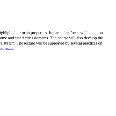
hlight their main properties. In particular, focus will be put on
home and smart cities domains. The course will also develop the
 system. The lecture will be supported by several practices on
conescu
.