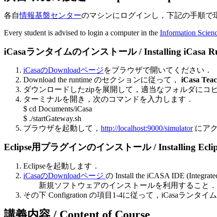
各自
情報基盤センター
のマシンにログインし，下記の手順で
Every student is advised to login a computer in the
Information Scien
iCasaランタイムのインストール / Installing iCasa Ru
iCasaのDownloadページ
をブラウザで開いてください．
Download the runtime のセクションに従って，
iCasa Teac
ダウンロードしたzipを展開して，適当なフォルダにコピーします
ターミナルを開き，次のコマンドを入力します．
$ cd Documents/iCasa
$ ./startGateway.sh
ブラウザを起動して，
http://localhost:9000/simulator
にアク
Eclipse用プラグインのインストール / Installing Eclipse
Eclipseを起動します．
iCasaのDownloadページ
の Install the iCASA IDE
新規ソフトウェアのインストールを利用すること．
その下 Configration の項目1-4に従って，iCasaラ
講義内容 / Content of Course