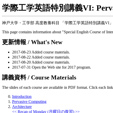
学際工学英語特別講義VI: Pervasiv
神戸大学・工学部 高度教養科目 「学際工学英語特別講義VI
This page contains information about "Special English Course of Inte
更新情報 / What's New
2017-08-23 Added course materials.
2017-08-22 Added course materials.
2017-08-20 Added course materials.
2017-07-31 Open the Web site for 2017 program.
講義資料 / Course Materials
The slides of each course are available in PDF format. Click each link
Introduction
Pervasive Computing
Architecture
<< Recap of Monday (月曜日の復習) >>