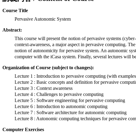
Course Title
Pervasive Autonomic System
Abstract:
This course will present the notion of pervasive systems (cyber-p
context-awareness, a major aspect in pervasive computing. The 
notion of autonomicity for pervasive system. An autonomic syst
computer with the iCasa system. Finally, several lectures will 
Organization of Course (subject to changes):
Lecture 1 : Introduction to pervasive computing (with examples
Lecture 2 : Basic concepts and definition for pervasive comput
Lecture 3 : Context awareness
Lecture 4 : Challenges to pervasive computing
Lecture 5 : Software engineering for pervasive computing
Lecture 6 : Introduction to autonomic computing
Lecture 7 : Software architecture for autonomic computing
Lecture 8 : Autonomic computing techniques for pervasive comp
Computer Exercises