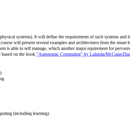
hysical systems). It will define the requirements of such systems and hig
course will present several examples and architectures from the smart 
em is able to self manage, which another major equirement for pervasive
be based on the book
"Autonomic Computing" by Lalanda/McCann/Dia
)
ing
uting (including learning)